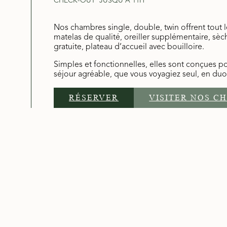
CHECK-OUT
JUSQU'À 11H
Nos chambres single, double, twin offrent tout le
matelas de qualité, oreiller supplémentaire, sèc
gratuite, plateau d’accueil avec bouilloire.
Simples et fonctionnelles, elles sont conçues po
séjour agréable, que vous voyagiez seul, en du
RÉSERVER
VISITER NOS C